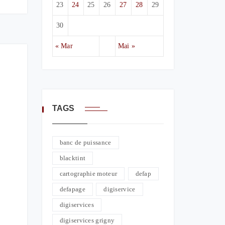
23
24
25
26
27
28
29
30
« Mar
Mai »
TAGS
banc de puissance
blacktint
cartographie moteur
defap
defapage
digiservice
digiservices
digiservices grigny