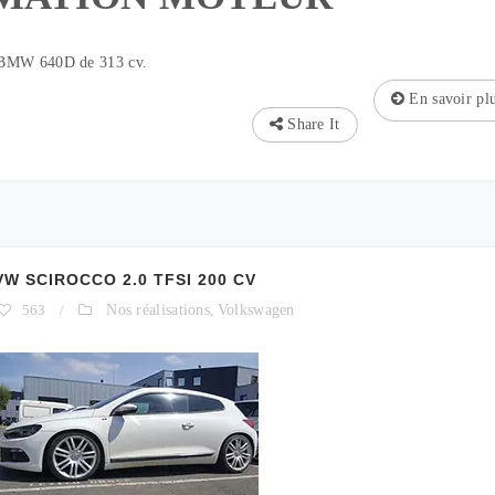
 BMW 640D de 313 cv.
En savoir pl
Share It
 SCIROCCO 2.0 TFSI 200 CV
563
/
Nos réalisations
,
Volkswagen