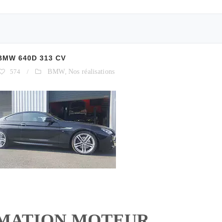
MW 640D 313 CV
574
/
BMW
,
Nos réalisations
MATION MOTEUR