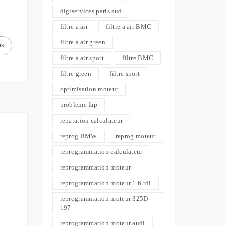
digiservices paris sud
filtre a air
filtre a air BMC
filtre a air green
us
filtre a air sport
filtre BMC
filtre green
filtre sport
optimisation moteur
probleme fap
reparation calculateur
reprog BMW
reprog moteur
reprogrammation calculateur
reprogrammation moteur
reprogrammation moteur 1.6 tdi
reprogrammation moteur 325D
197
reprogrammation moteur audi