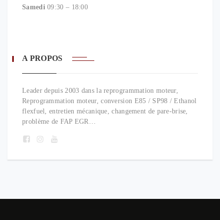
Samedi
09:30 – 18:00
A PROPOS
Leader depuis 2003 dans la reprogrammation moteur,
Reprogrammation moteur, conversion E85 / SP98 / Ethanol
flexfuel, entretien mécanique, changement de pare-brise,
problème de FAP EGR…