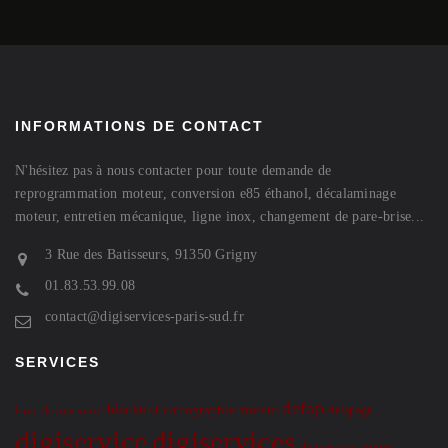
INFORMATIONS DE CONTACT
N'hésitez pas à nous contacter pour toute demande de
reprogrammation moteur, conversion e85 éthanol, décalaminage
moteur, entretien mécanique, ligne inox, changement de pare-brise...
3 Rue des Batisseurs, 91350 Grigny
01.83.53.99.08
contact@digiservices-paris-sud.fr
SERVICES
defap
blacktint
cartographie moteur
defapage
banc de puissance
digiservice
digiservices
digiservices grigny