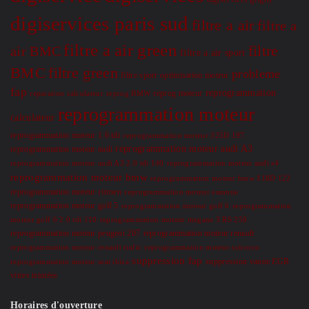
digiservices paris sud
filtre a air
filtre a
filtre a air green
filtre
air BMC
filtre a air sport
BMC
filtre green
probleme
optimisation moteur
filtre sport
fap
reprogrammation
reprog moteur
reparation calculateur
reprog BMW
reprogrammation moteur
calculateur
reprogrammation moteur 1.6 tdi
reprogrammation moteur 325D 197
reprogrammation moteur audi A3
reprogrammation moteur audi
reprogrammation moteur audi A3 2.0 tdi 140
reprogrammation moteur audi s4
reprogrammation moteur bmw
reprogrammation moteur bmw 118D 122
reprogrammation moteur citroen
reprogrammation moteur essonne
reprogrammation moteur golf 5
reprogrammation moteur golf 6
reprogrammation
moteur golf 6 2.0 tdi 110
reprogrammation moteur megane 3 RS 250
reprogrammation moteur renault
reprogrammation moteur peugeot 207
reprogrammation moteur renault trafic
reprogrammation moteur scirocco
suppression fap
suppression vanne EGR
reprogrammation moteur seat ibiza
vitres teintées
Horaires d'ouverture