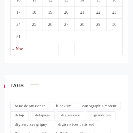
10
11
12
13
14
15
16
17
18
19
20
21
22
23
24
25
26
27
28
29
30
31
« Nov
TAGS
banc de puissance
blacktint
cartographie moteur
defap
defapage
digiservice
digiservices
digiservices grigny
digiservices paris sud