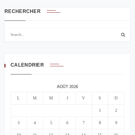
RECHERCHER
CALENDRIER
AOÛT 2026
L
M
M
J
V
S
D
1
2
3
4
5
6
7
8
9