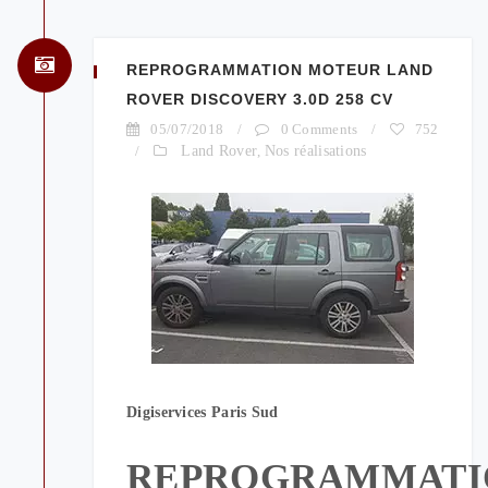
REPROGRAMMATION MOTEUR LAND
ROVER DISCOVERY 3.0D 258 CV
05/07/2018
/
0 Comments
/
752
/
Land Rover
,
Nos réalisations
Digiservices Paris Sud
REPROGRAMMATI