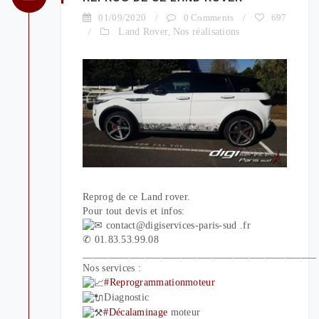
01/09/2020
/
0 Comments
/
697
/
Land Rover
,
Nos réalisations
Reprog de ce Land rover.
Pour tout devis et infos:
contact@digiservices-paris-sud .fr
✆ 01.83.53.99.08
_____________________________________________
Nos services :
#Reprogrammationmoteur
Diagnostic
#Décalaminage
moteur