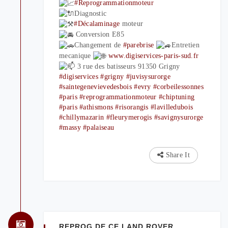
#Reprogrammationmoteur
Diagnostic
#Décalaminage
moteur
Conversion E85
Changement de
#parebrise
Entretien
mecanique
www.digiservices-paris-sud.fr
3 rue des batisseurs 91350 Grigny
#digiservices
#grigny
#juvisysurorge
#saintegenevievedesbois
#evry
#corbeilessonnes
#paris
#reprogrammationmoteur
#chiptuning
#paris
#athismons
#risorangis
#lavilledubois
#chillymazarin
#fleurymerogis
#savignysurorge
#massy
#palaiseau
Share It
REPROG DE CE LAND ROVER