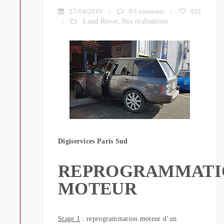
27/04/2019
/
0 Comments
/
922
/
Land Rover
,
Nos réalisations
Digiservices Paris Sud
REPROGRAMMATI
MOTEUR
Stage 1
: reprogrammation moteur d’un