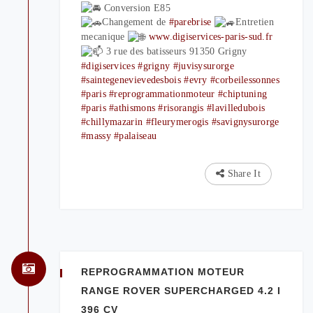
Conversion E85
Changement de
#parebrise
Entretien
mecanique
www.digiservices-paris-sud.fr
3 rue des batisseurs 91350 Grigny
#digiservices
#grigny
#juvisysurorge
#saintegenevievedesbois
#evry
#corbeilessonnes
#paris
#reprogrammationmoteur
#chiptuning
#paris
#athismons
#risorangis
#lavilledubois
#chillymazarin
#fleurymerogis
#savignysurorge
#massy
#palaiseau
Share It
REPROGRAMMATION MOTEUR
RANGE ROVER SUPERCHARGED 4.2 I
396 CV