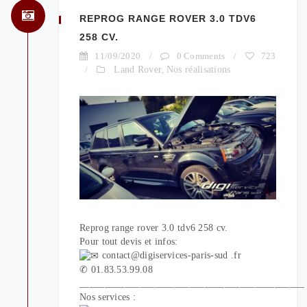
REPROG RANGE ROVER 3.0 TDV6
258 CV.
11/09/2020
/
0 Comments
/
723
/
Land Rover
,
Nos réalisations
Reprog range rover 3.0 tdv6 258 cv.
Pour tout devis et infos:
contact@digiservices-paris-sud .fr
✆ 01.83.53.99.08
_____________________________________________
Nos services :