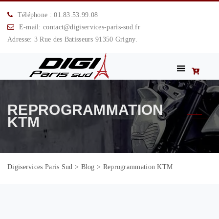
Téléphone : 01.83.53.99.08
E-mail: contact@digiservices-paris-sud.fr
Adresse: 3 Rue des Batisseurs 91350 Grigny.
REPROGRAMMATION
KTM
Digiservices Paris Sud
>
Blog
>
Reprogrammation KTM