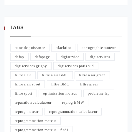
TAGS
banc de puissance
blacktint
cartographie moteur
defap
defapage
digiservice
digiservices
digiservices grigny
digiservices paris sud
filtre a air
filtre a air BMC
filtre a air green
filtre a air sport
filtre BMC
filtre green
filtre sport
optimisation moteur
probleme fap
reparation calculateur
reprog BMW
reprog moteur
reprogrammation calculateur
reprogrammation moteur
reprogrammation moteur 1.6 tdi