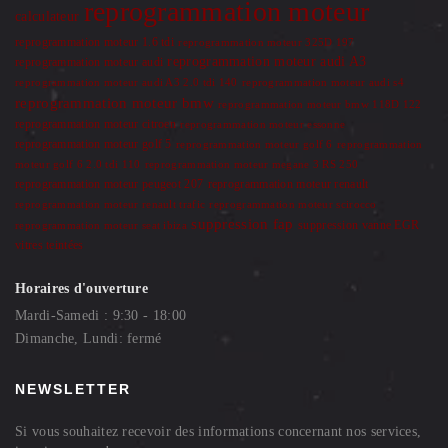
reprogrammation moteur
calculateur
reprogrammation moteur 1.6 tdi
reprogrammation moteur 325D 197
reprogrammation moteur audi A3
reprogrammation moteur audi
reprogrammation moteur audi A3 2.0 tdi 140
reprogrammation moteur audi s4
reprogrammation moteur bmw
reprogrammation moteur bmw 118D 122
reprogrammation moteur citroen
reprogrammation moteur essonne
reprogrammation moteur golf 5
reprogrammation moteur golf 6
reprogrammation
moteur golf 6 2.0 tdi 110
reprogrammation moteur megane 3 RS 250
reprogrammation moteur renault
reprogrammation moteur peugeot 207
reprogrammation moteur renault trafic
reprogrammation moteur scirocco
suppression fap
suppression vanne EGR
reprogrammation moteur seat ibiza
vitres teintées
Horaires d'ouverture
Mardi-Samedi : 9:30 - 18:00
Dimanche, Lundi: fermé
NEWSLETTER
Si vous souhaitez recevoir des informations concernant nos services,