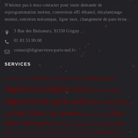
N'hésitez pas à nous contacter pour toute demande de
reprogrammation moteur, conversion e85 éthanol, décalaminage
moteur, entretien mécanique, ligne inox, changement de pare-brise...
3 Rue des Batisseurs, 91350 Grigny
01.83.53.99.08
contact@digiservices-paris-sud.fr
SERVICES
defap
blacktint
cartographie moteur
defapage
banc de puissance
digiservice
digiservices
digiservices grigny
digiservices paris sud
filtre a air
filtre a
filtre a air green
filtre
air BMC
filtre a air sport
BMC
filtre green
probleme
optimisation moteur
filtre sport
fap
reprogrammation
reprog moteur
reparation calculateur
reprog BMW