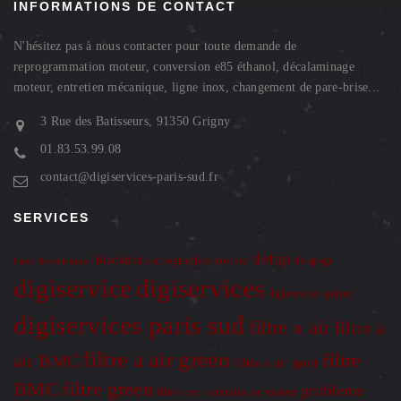
INFORMATIONS DE CONTACT
N'hésitez pas à nous contacter pour toute demande de
reprogrammation moteur, conversion e85 éthanol, décalaminage
moteur, entretien mécanique, ligne inox, changement de pare-brise...
3 Rue des Batisseurs, 91350 Grigny
01.83.53.99.08
contact@digiservices-paris-sud.fr
SERVICES
defap
blacktint
cartographie moteur
defapage
banc de puissance
digiservice
digiservices
digiservices grigny
digiservices paris sud
filtre a air
filtre a
filtre a air green
filtre
air BMC
filtre a air sport
BMC
filtre green
probleme
optimisation moteur
filtre sport