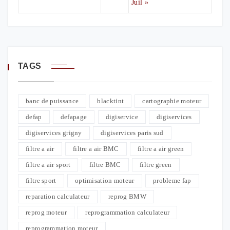
Juil »
TAGS
banc de puissance
blacktint
cartographie moteur
defap
defapage
digiservice
digiservices
digiservices grigny
digiservices paris sud
filtre a air
filtre a air BMC
filtre a air green
filtre a air sport
filtre BMC
filtre green
filtre sport
optimisation moteur
probleme fap
reparation calculateur
reprog BMW
reprog moteur
reprogrammation calculateur
reprogrammation moteur