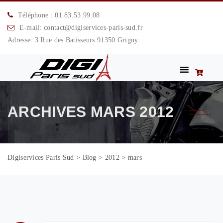
Téléphone : 01.83.53.99.08
E-mail: contact@digiservices-paris-sud.fr
Adresse: 3 Rue des Batisseurs 91350 Grigny.
ARCHIVES
MARS 2012
Digiservices Paris Sud
>
Blog
>
2012
>
mars