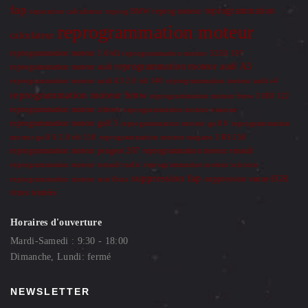
fap
reprogrammation
reprog moteur
reparation calculateur
reprog BMW
reprogrammation moteur
calculateur
reprogrammation moteur 1.6 tdi
reprogrammation moteur 325D 197
reprogrammation moteur audi A3
reprogrammation moteur audi
reprogrammation moteur audi A3 2.0 tdi 140
reprogrammation moteur audi s4
reprogrammation moteur bmw
reprogrammation moteur bmw 118D 122
reprogrammation moteur citroen
reprogrammation moteur essonne
reprogrammation moteur golf 5
reprogrammation moteur golf 6
reprogrammation
moteur golf 6 2.0 tdi 110
reprogrammation moteur megane 3 RS 250
reprogrammation moteur renault
reprogrammation moteur peugeot 207
reprogrammation moteur renault trafic
reprogrammation moteur scirocco
suppression fap
suppression vanne EGR
reprogrammation moteur seat ibiza
vitres teintées
Horaires d'ouverture
Mardi-Samedi : 9:30 - 18:00
Dimanche, Lundi: fermé
NEWSLETTER