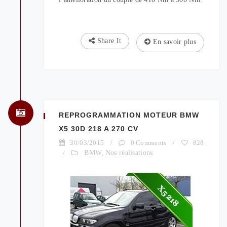
Share It
En savoir plus
REPROGRAMMATION MOTEUR BMW
X5 30D 218 A 270 CV
30/03/2015
/
0 Comments
/
828
/
BMW
,
Nos réalisations