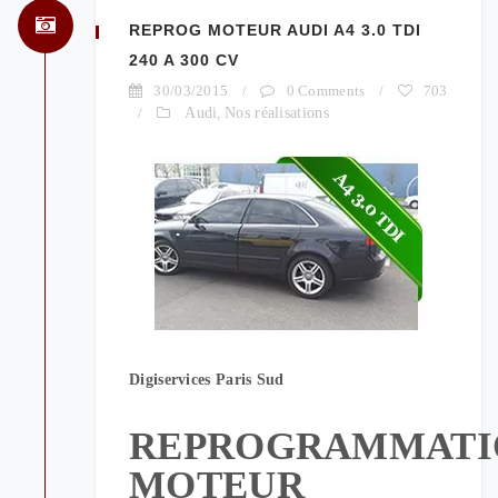
REPROG MOTEUR AUDI A4 3.0 TDI
240 A 300 CV
30/03/2015
/
0 Comments
/
703
/
Audi
,
Nos réalisations
Digiservices Paris Sud
REPROGRAMMATI
MOTEUR