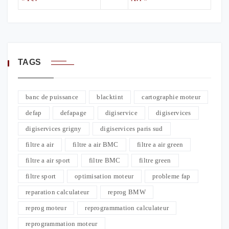
TAGS
banc de puissance
blacktint
cartographie moteur
defap
defapage
digiservice
digiservices
digiservices grigny
digiservices paris sud
filtre a air
filtre a air BMC
filtre a air green
filtre a air sport
filtre BMC
filtre green
filtre sport
optimisation moteur
probleme fap
reparation calculateur
reprog BMW
reprog moteur
reprogrammation calculateur
reprogrammation moteur