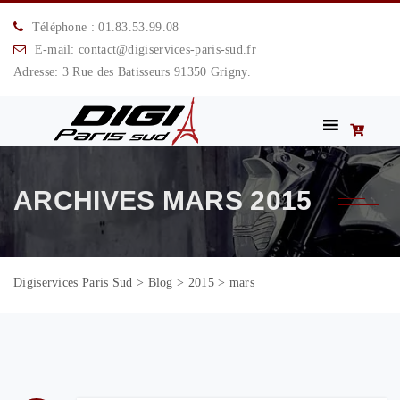
Téléphone : 01.83.53.99.08
E-mail: contact@digiservices-paris-sud.fr
Adresse: 3 Rue des Batisseurs 91350 Grigny.
ARCHIVES
MARS 2015
Digiservices Paris Sud
>
Blog
>
2015
>
mars