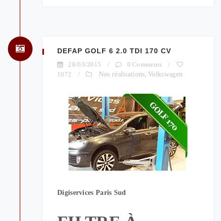
DEFAP GOLF 6 2.0 TDI 170 CV
28/03/2015
/
0 Comments
/
1072
/
Nos réalisations
,
Volkswagen
Digiservices Paris Sud