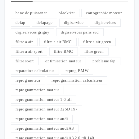
banc de puissance
blacktint
cartographie moteur
defap
defapage
digiservice
digiservices
digiservices grigny
digiservices paris sud
filtre a air
filtre a air BMC
filtre a air green
filtre a air sport
filtre BMC
filtre green
filtre sport
optimisation moteur
probleme fap
reparation calculateur
reprog BMW
reprog moteur
reprogrammation calculateur
reprogrammation moteur
reprogrammation moteur 1.6 tdi
reprogrammation moteur 325D 197
reprogrammation moteur audi
reprogrammation moteur audi A3
reprogrammation moteur audi A3 2.0 tdi 140