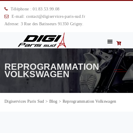
Téléphone : 01.83.53.99.08
E-mail: contact@digiservices-paris-sud.fr
Adresse: 3 Rue des Batisseurs 91350 Grigny.
REPROGRAMMATION
VOLKSWAGEN
Digiservices Paris Sud
>
Blog
>
Reprogrammation Volkswagen