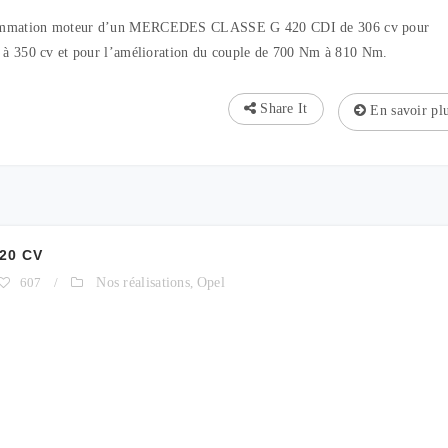
ogrammation moteur d’un MERCEDES CLASSE G 420 CDI de 306 cv pour
v à 350 cv et pour l’amélioration du couple de 700 Nm à 810 Nm.
Share It
En savoir pl
20 CV
607
/
Nos réalisations
,
Opel