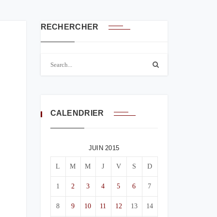
RECHERCHER
CALENDRIER
JUIN 2015
L
M
M
J
V
S
D
1
2
3
4
5
6
7
8
9
10
11
12
13
14