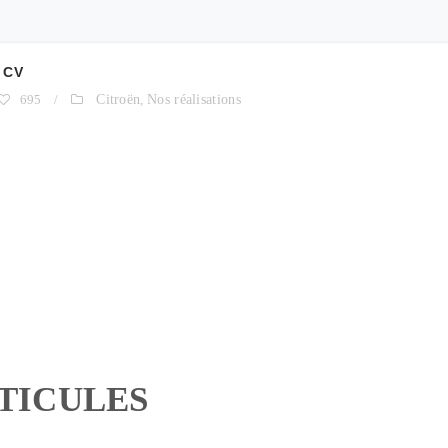
 CV
695
/
Citroën
,
Nos réalisations
RTICULES