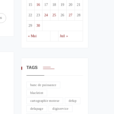
15
16
17
18
19
20
21
22
23
24
25
26
27
28
us
29
30
« Mai
Juil »
TAGS
banc de puissance
blacktint
cartographie moteur
defap
defapage
digiservice