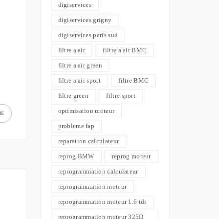
digiservices
digiservices grigny
digiservices paris sud
filtre a air
filtre a air BMC
filtre a air green
filtre a air sport
filtre BMC
filtre green
filtre sport
optimisation moteur
us
probleme fap
reparation calculateur
reprog BMW
reprog moteur
reprogrammation calculateur
reprogrammation moteur
reprogrammation moteur 1.6 tdi
reprogrammation moteur 325D