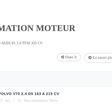
MATION MOTEUR
tte AUDI S5 3.0 TFSI 333 CV.
Share It
En savoir pl
VO V70 2.4 D5 163 A 215 CV
662
/
Nos réalisations
,
Volvo