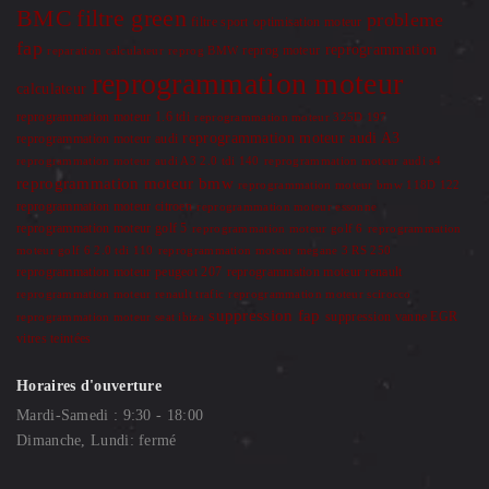
BMC
filtre green
probleme
optimisation moteur
filtre sport
fap
reprogrammation
reprog moteur
reparation calculateur
reprog BMW
reprogrammation moteur
calculateur
reprogrammation moteur 1.6 tdi
reprogrammation moteur 325D 197
reprogrammation moteur audi A3
reprogrammation moteur audi
reprogrammation moteur audi A3 2.0 tdi 140
reprogrammation moteur audi s4
reprogrammation moteur bmw
reprogrammation moteur bmw 118D 122
reprogrammation moteur citroen
reprogrammation moteur essonne
reprogrammation moteur golf 5
reprogrammation moteur golf 6
reprogrammation
moteur golf 6 2.0 tdi 110
reprogrammation moteur megane 3 RS 250
reprogrammation moteur renault
reprogrammation moteur peugeot 207
reprogrammation moteur renault trafic
reprogrammation moteur scirocco
suppression fap
suppression vanne EGR
reprogrammation moteur seat ibiza
vitres teintées
Horaires d'ouverture
Mardi-Samedi : 9:30 - 18:00
Dimanche, Lundi: fermé