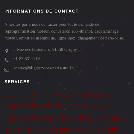
INFORMATIONS DE CONTACT
N'hésitez pas à nous contacter pour toute demande de
reprogrammation moteur, conversion e85 éthanol, décalaminage
moteur, entretien mécanique, ligne inox, changement de pare-brise...
3 Rue des Batisseurs, 91350 Grigny
01.83.53.99.08
contact@digiservices-paris-sud.fr
SERVICES
defap
blacktint
cartographie moteur
defapage
banc de puissance
digiservice
digiservices
digiservices grigny
digiservices paris sud
filtre a air
filtre a
filtre a air green
filtre
air BMC
filtre a air sport