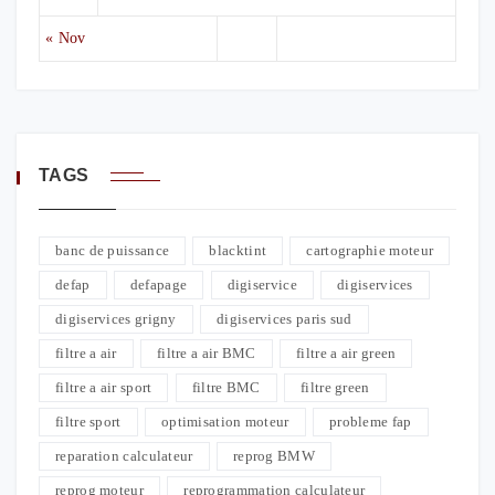
« Nov
TAGS
banc de puissance
blacktint
cartographie moteur
defap
defapage
digiservice
digiservices
digiservices grigny
digiservices paris sud
filtre a air
filtre a air BMC
filtre a air green
filtre a air sport
filtre BMC
filtre green
filtre sport
optimisation moteur
probleme fap
reparation calculateur
reprog BMW
reprog moteur
reprogrammation calculateur