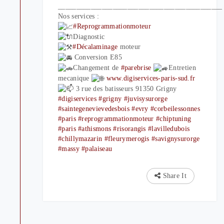
_____________________________________________
Nos services :
#Reprogrammationmoteur
Diagnostic
#Décalaminage
moteur
Conversion E85
Changement de
#parebrise
Entretien
mecanique
www.digiservices-paris-sud.fr
3 rue des batisseurs 91350 Grigny
#digiservices
#grigny
#juvisysurorge
#saintegenevievedesbois
#evry
#corbeilessonnes
#paris
#reprogrammationmoteur
#chiptuning
#paris
#athismons
#risorangis
#lavilledubois
#chillymazarin
#fleurymerogis
#savignysurorge
#massy
#palaiseau
Share It