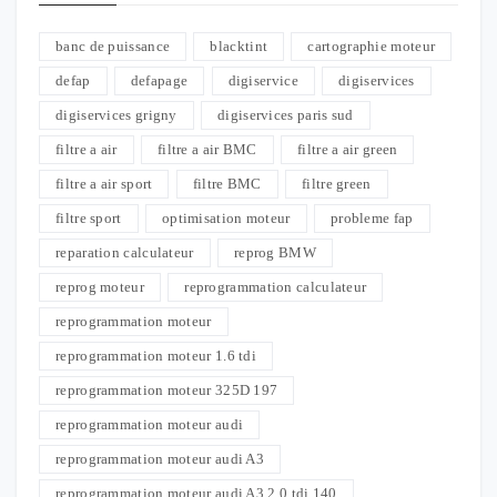
banc de puissance
blacktint
cartographie moteur
defap
defapage
digiservice
digiservices
digiservices grigny
digiservices paris sud
filtre a air
filtre a air BMC
filtre a air green
filtre a air sport
filtre BMC
filtre green
filtre sport
optimisation moteur
probleme fap
reparation calculateur
reprog BMW
reprog moteur
reprogrammation calculateur
reprogrammation moteur
reprogrammation moteur 1.6 tdi
reprogrammation moteur 325D 197
reprogrammation moteur audi
reprogrammation moteur audi A3
reprogrammation moteur audi A3 2.0 tdi 140