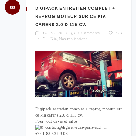
DIGIPACK ENTRETIEN COMPLET +
REPROG MOTEUR SUR CE KIA
CARENS 2.0 D 115 CV.
07/07/2020
/
0 Comments
/
573
/
Kia
,
Nos réalisations
Digipack entretien complet + reprog moteur sur
ce kia carens 2.0 d 115 cv.
Pour tout devis et infos:
contact@digiservices-paris-sud .fr
✆ 01.83.53.99.08