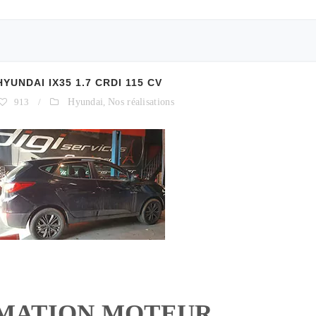
NDAI IX35 1.7 CRDI 115 CV
913
/
Hyundai
,
Nos réalisations
MATION MOTEUR