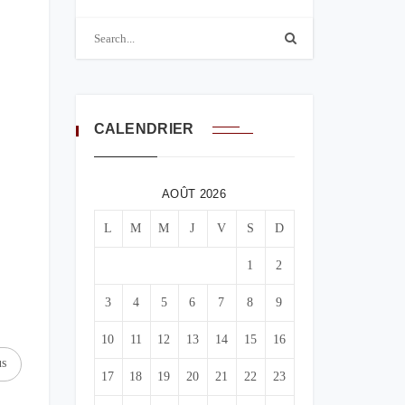
CALENDRIER
AOÛT 2026
L
M
M
J
V
S
D
1
2
3
4
5
6
7
8
9
10
11
12
13
14
15
16
us
17
18
19
20
21
22
23