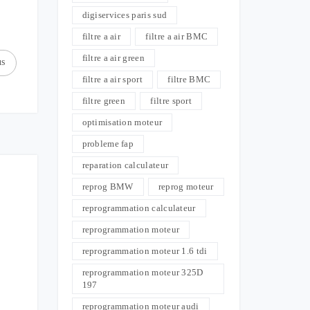
digiservices paris sud
filtre a air
filtre a air BMC
filtre a air green
us
filtre a air sport
filtre BMC
filtre green
filtre sport
optimisation moteur
probleme fap
reparation calculateur
reprog BMW
reprog moteur
reprogrammation calculateur
reprogrammation moteur
reprogrammation moteur 1.6 tdi
reprogrammation moteur 325D
197
reprogrammation moteur audi