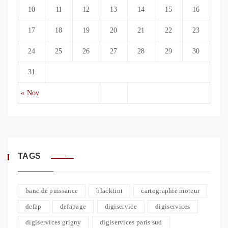
10
11
12
13
14
15
16
17
18
19
20
21
22
23
24
25
26
27
28
29
30
31
« Nov
TAGS
banc de puissance
blacktint
cartographie moteur
defap
defapage
digiservice
digiservices
digiservices grigny
digiservices paris sud