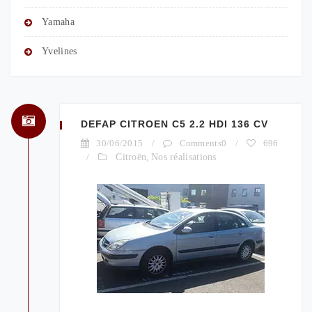
Yamaha
Yvelines
DEFAP CITROEN C5 2.2 HDI 136 CV
30/06/2015
/
Comments0
/
696
/
Citroën
,
Nos réalisations