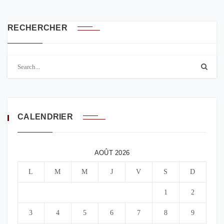
RECHERCHER
CALENDRIER
AOÛT 2026
L
M
M
J
V
S
D
1
2
3
4
5
6
7
8
9