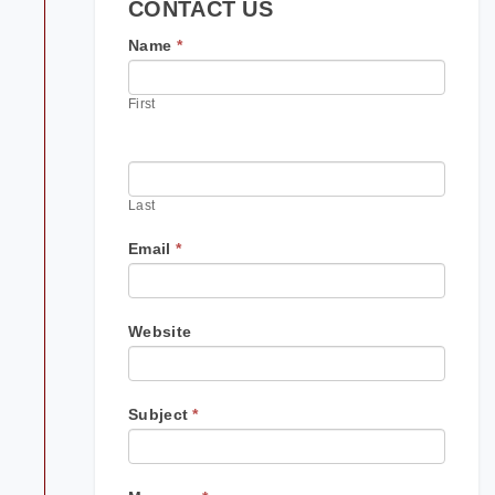
CONTACT US
If
Name
*
you
are
First
human,
leave
this
field
blank.
Last
Email
*
Website
Subject
*