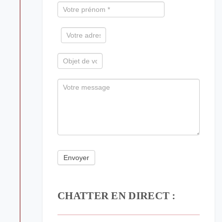
human,
leave
this
field
blank.
CHATTER EN DIRECT :