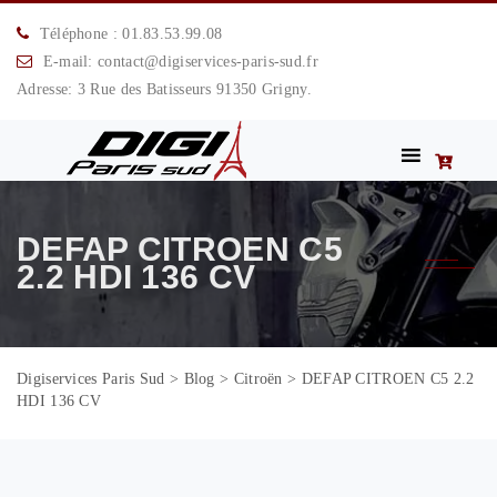
Téléphone : 01.83.53.99.08
E-mail: contact@digiservices-paris-sud.fr
Adresse: 3 Rue des Batisseurs 91350 Grigny.
DEFAP CITROEN C5
2.2 HDI 136 CV
Digiservices Paris Sud
>
Blog
>
Citroën
>
DEFAP CITROEN C5 2.2
HDI 136 CV