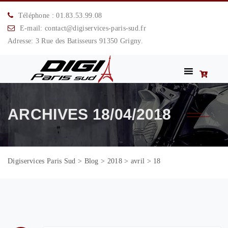
Téléphone : 01.83.53.99.08
E-mail: contact@digiservices-paris-sud.fr
Adresse: 3 Rue des Batisseurs 91350 Grigny.
ARCHIVES
18/04/2018
Digiservices Paris Sud
>
Blog
>
2018
>
avril
>
18