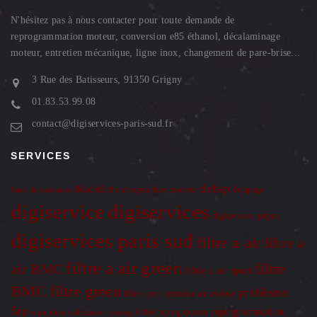
N'hésitez pas à nous contacter pour toute demande de
reprogrammation moteur, conversion e85 éthanol, décalaminage
moteur, entretien mécanique, ligne inox, changement de pare-brise...
3 Rue des Batisseurs, 91350 Grigny
01.83.53.99.08
contact@digiservices-paris-sud.fr
SERVICES
defap
blacktint
cartographie moteur
defapage
banc de puissance
digiservice
digiservices
digiservices grigny
digiservices paris sud
filtre a air
filtre a
filtre a air green
filtre
air BMC
filtre a air sport
BMC
filtre green
probleme
optimisation moteur
filtre sport
fap
reprogrammation
reprog moteur
reparation calculateur
reprog BMW