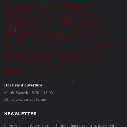
reprogrammation moteur
calculateur
reprogrammation moteur 1.6 tdi
reprogrammation moteur 325D 197
reprogrammation moteur audi A3
reprogrammation moteur audi
reprogrammation moteur audi A3 2.0 tdi 140
reprogrammation moteur audi s4
reprogrammation moteur bmw
reprogrammation moteur bmw 118D 122
reprogrammation moteur citroen
reprogrammation moteur essonne
reprogrammation moteur golf 5
reprogrammation moteur golf 6
reprogrammation
moteur golf 6 2.0 tdi 110
reprogrammation moteur megane 3 RS 250
reprogrammation moteur renault
reprogrammation moteur peugeot 207
reprogrammation moteur renault trafic
reprogrammation moteur scirocco
suppression fap
suppression vanne EGR
reprogrammation moteur seat ibiza
vitres teintées
Horaires d'ouverture
Mardi-Samedi : 9:30 - 18:00
Dimanche, Lundi: fermé
NEWSLETTER
Si vous souhaitez recevoir des informations concernant nos services,