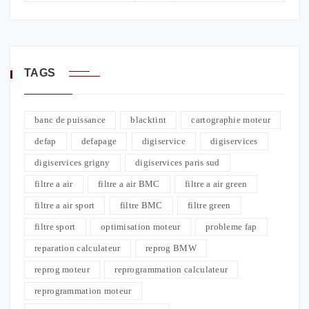
TAGS
banc de puissance
blacktint
cartographie moteur
defap
defapage
digiservice
digiservices
digiservices grigny
digiservices paris sud
filtre a air
filtre a air BMC
filtre a air green
filtre a air sport
filtre BMC
filtre green
filtre sport
optimisation moteur
probleme fap
reparation calculateur
reprog BMW
reprog moteur
reprogrammation calculateur
reprogrammation moteur