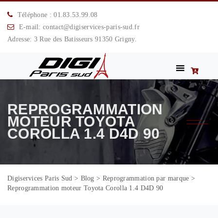
Téléphone : 01.83.53.99.08
E-mail: contact@digiservices-paris-sud.fr
Adresse: 3 Rue des Batisseurs 91350 Grigny.
REPROGRAMMATION
MOTEUR TOYOTA
COROLLA 1.4 D4D 90
Digiservices Paris Sud
>
Blog
>
Reprogrammation par marque
>
Reprogrammation moteur Toyota Corolla 1.4 D4D 90