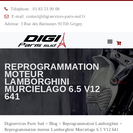
Téléphone : 01.83.53.99.08
E-mail: contact@digiservices-paris-sud.fr
Adresse: 3 Rue des Batisseurs 91350 Grigny.
REPROGRAMMATION
MOTEUR
LAMBORGHINI
MURCIELAGO 6.5 V12
641
Digiservices Paris Sud
>
Blog
>
Reprogrammation Lamborghini
>
Reprogrammation moteur Lamborghini Murcielago 6.5 V12 641