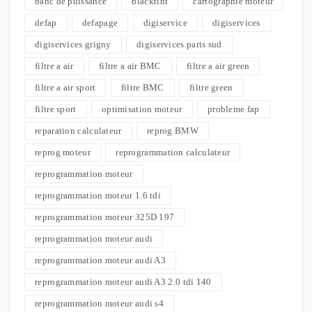
banc de puissance
blacktint
cartographie moteur
defap
defapage
digiservice
digiservices
digiservices grigny
digiservices paris sud
filtre a air
filtre a air BMC
filtre a air green
filtre a air sport
filtre BMC
filtre green
filtre sport
optimisation moteur
probleme fap
reparation calculateur
reprog BMW
reprog moteur
reprogrammation calculateur
reprogrammation moteur
reprogrammation moteur 1.6 tdi
reprogrammation moteur 325D 197
reprogrammation moteur audi
reprogrammation moteur audi A3
reprogrammation moteur audi A3 2.0 tdi 140
reprogrammation moteur audi s4