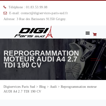
Téléphone : 01.83.53.99.08
E-mail: contact@digiservices-paris-sud.fr
Adresse: 3 Rue des Batisseurs 91350 Grigny.
REPROGRAMMATION
MOTEUR AUDI A4 2.7
TDI 190 CV
Digiservices Paris Sud
>
Blog
>
Audi
>
Reprogrammation moteur
AUDI A4 2.7 TDI 190 CV