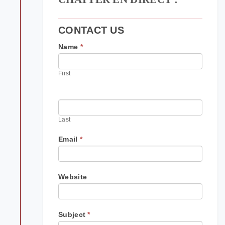
CONTACT US
If
Name
*
you
are
First
human,
leave
this
field
blank.
Last
Email
*
Website
Subject
*