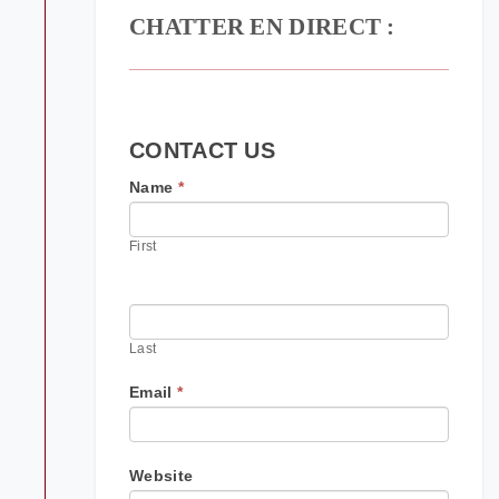
CHATTER EN DIRECT :
CONTACT US
If
Name
*
you
are
First
human,
leave
this
field
blank.
Last
Email
*
Website