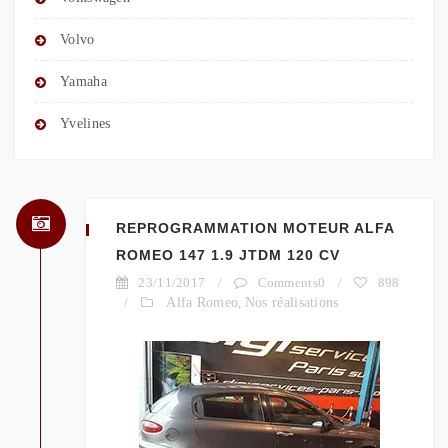
Volvo
Yamaha
Yvelines
REPROGRAMMATION MOTEUR ALFA
ROMEO 147 1.9 JTDM 120 CV
23/11/2017
/
Comments0
/
898
/
Alfa Romeo
,
Nos réalisations