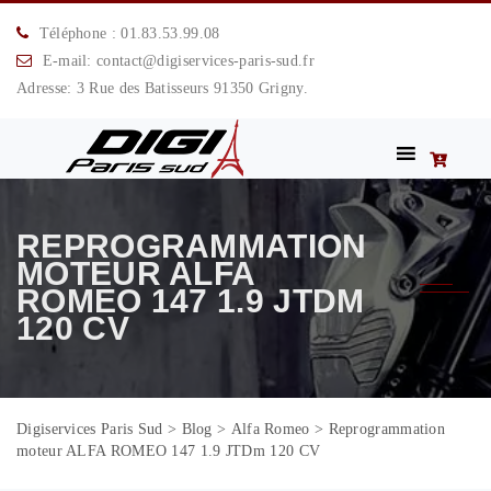
Téléphone : 01.83.53.99.08
E-mail: contact@digiservices-paris-sud.fr
Adresse: 3 Rue des Batisseurs 91350 Grigny.
REPROGRAMMATION
MOTEUR ALFA
ROMEO 147 1.9 JTDM
120 CV
Digiservices Paris Sud
>
Blog
>
Alfa Romeo
>
Reprogrammation
moteur ALFA ROMEO 147 1.9 JTDm 120 CV