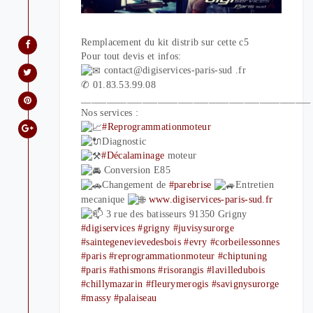
Remplacement du kit distrib sur cette c5
Pour tout devis et infos:
contact@digiservices-paris-sud .fr
✆ 01.83.53.99.08
_____________________________________________
Nos services :
#Reprogrammationmoteur
Diagnostic
#Décalaminage
moteur
Conversion E85
Changement de
#parebrise
Entretien
mecanique
www.digiservices-paris-sud.fr
3 rue des batisseurs 91350 Grigny
#digiservices
#grigny
#juvisysurorge
#saintegenevievedesbois
#evry
#corbeilessonnes
#paris
#reprogrammationmoteur
#chiptuning
#paris
#athismons
#risorangis
#lavilledubois
#chillymazarin
#fleurymerogis
#savignysurorge
#massy
#palaiseau