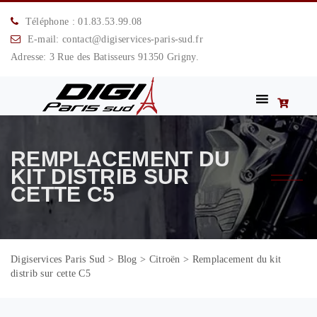
Téléphone : 01.83.53.99.08
E-mail: contact@digiservices-paris-sud.fr
Adresse: 3 Rue des Batisseurs 91350 Grigny.
REMPLACEMENT DU
KIT DISTRIB SUR
CETTE C5
Digiservices Paris Sud
>
Blog
>
Citroën
>
Remplacement du kit
distrib sur cette C5