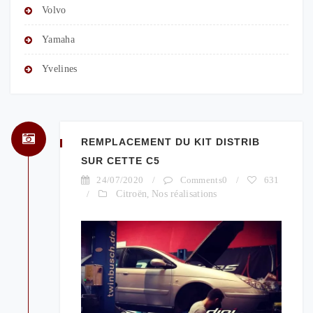
Volvo
Yamaha
Yvelines
REMPLACEMENT DU KIT DISTRIB
SUR CETTE C5
24/07/2020
/
Comments0
/
631
/
Citroën
,
Nos réalisations