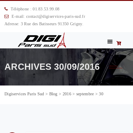
Téléphone : 01.83.53.99.08
E-mail: contact@digiservices-paris-sud.fr
Adresse: 3 Rue des Batisseurs 91350 Grigny.
ARCHIVES
30/09/2016
Digiservices Paris Sud
>
Blog
>
2016
>
septembre
>
30