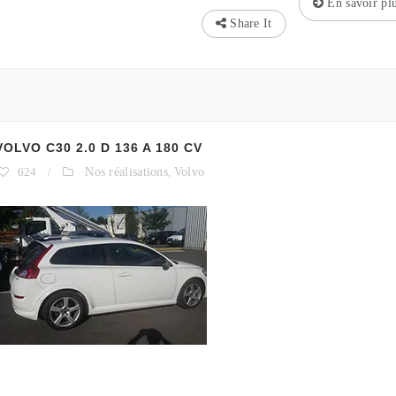
En savoir pl
Share It
VO C30 2.0 D 136 A 180 CV
624
/
Nos réalisations
,
Volvo