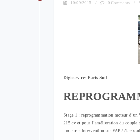
10/09/2015
/
0 Comments
/
Digiservices Paris Sud
REPROGRAM
Stage 1
: reprogrammation moteur d’un V
215 cv et pour l’amélioration du couple
moteur + intervention sur FAP / électro