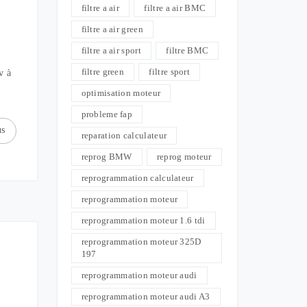
filtre a air
filtre a air BMC
filtre a air green
filtre a air sport
filtre BMC
filtre green
filtre sport
v à
optimisation moteur
probleme fap
us
reparation calculateur
reprog BMW
reprog moteur
reprogrammation calculateur
reprogrammation moteur
reprogrammation moteur 1.6 tdi
reprogrammation moteur 325D
197
reprogrammation moteur audi
reprogrammation moteur audi A3