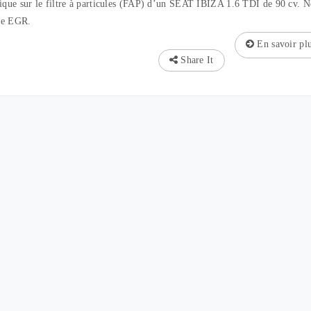
nique sur le filtre à particules (FAP) d’un SEAT IBIZA 1.6 TDI de 90 cv. 
ne EGR.
En savoir pl
Share It