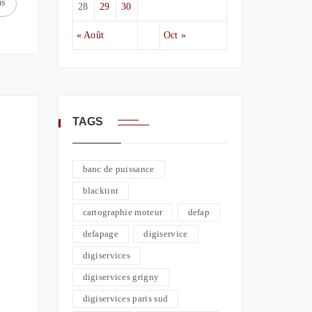
us
28
29
30
« Août
Oct »
TAGS
banc de puissance
blacktint
cartographie moteur
defap
defapage
digiservice
digiservices
digiservices grigny
digiservices paris sud