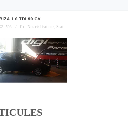
IZA 1.6 TDI 90 CV
593
/
Nos réalisations
,
Seat
RTICULES