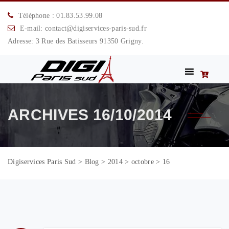
Téléphone : 01.83.53.99.08
E-mail: contact@digiservices-paris-sud.fr
Adresse: 3 Rue des Batisseurs 91350 Grigny.
ARCHIVES
16/10/2014
Digiservices Paris Sud
>
Blog
>
2014
>
octobre
>
16