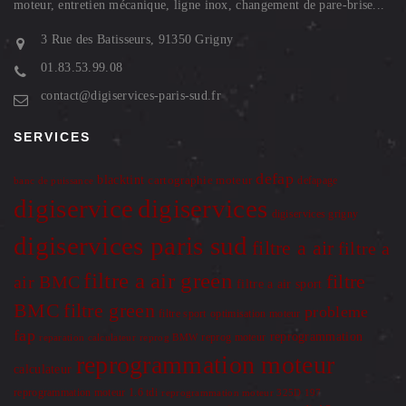
moteur, entretien mécanique, ligne inox, changement de pare-brise...
3 Rue des Batisseurs, 91350 Grigny
01.83.53.99.08
contact@digiservices-paris-sud.fr
SERVICES
defap
blacktint
cartographie moteur
defapage
banc de puissance
digiservice
digiservices
digiservices grigny
digiservices paris sud
filtre a air
filtre a
filtre a air green
filtre
air BMC
filtre a air sport
BMC
filtre green
probleme
optimisation moteur
filtre sport
fap
reprogrammation
reprog moteur
reparation calculateur
reprog BMW
reprogrammation moteur
calculateur
reprogrammation moteur 1.6 tdi
reprogrammation moteur 325D 197