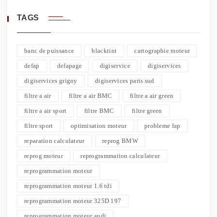
TAGS
banc de puissance
blacktint
cartographie moteur
defap
defapage
digiservice
digiservices
digiservices grigny
digiservices paris sud
filtre a air
filtre a air BMC
filtre a air green
filtre a air sport
filtre BMC
filtre green
filtre sport
optimisation moteur
probleme fap
reparation calculateur
reprog BMW
reprog moteur
reprogrammation calculateur
reprogrammation moteur
reprogrammation moteur 1.6 tdi
reprogrammation moteur 325D 197
reprogrammation moteur audi