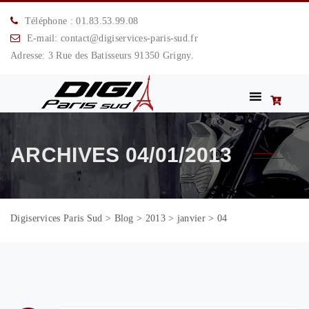
Téléphone : 01.83.53.99.08
E-mail: contact@digiservices-paris-sud.fr
Adresse: 3 Rue des Batisseurs 91350 Grigny.
ARCHIVES
04/01/2013
Digiservices Paris Sud
>
Blog
>
2013
>
janvier
>
04