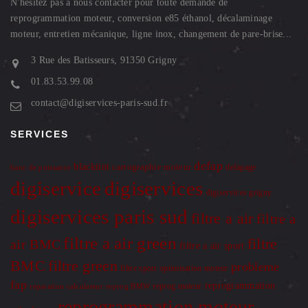
N'hésitez pas à nous contacter pour toute demande de
reprogrammation moteur, conversion e85 éthanol, décalaminage
moteur, entretien mécanique, ligne inox, changement de pare-brise...
3 Rue des Batisseurs, 91350 Grigny
01.83.53.99.08
contact@digiservices-paris-sud.fr
SERVICES
defap
blacktint
cartographie moteur
defapage
banc de puissance
digiservice
digiservices
digiservices grigny
digiservices paris sud
filtre a air
filtre a
filtre a air green
filtre
air BMC
filtre a air sport
BMC
filtre green
probleme
optimisation moteur
filtre sport
fap
reprogrammation
reprog moteur
reparation calculateur
reprog BMW
reprogrammation moteur