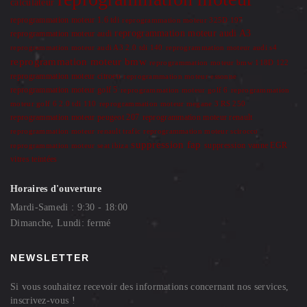
calculateur
reprogrammation moteur 1.6 tdi
reprogrammation moteur 325D 197
reprogrammation moteur audi A3
reprogrammation moteur audi
reprogrammation moteur audi A3 2.0 tdi 140
reprogrammation moteur audi s4
reprogrammation moteur bmw
reprogrammation moteur bmw 118D 122
reprogrammation moteur citroen
reprogrammation moteur essonne
reprogrammation moteur golf 5
reprogrammation moteur golf 6
reprogrammation
moteur golf 6 2.0 tdi 110
reprogrammation moteur megane 3 RS 250
reprogrammation moteur renault
reprogrammation moteur peugeot 207
reprogrammation moteur renault trafic
reprogrammation moteur scirocco
suppression fap
suppression vanne EGR
reprogrammation moteur seat ibiza
vitres teintées
Horaires d'ouverture
Mardi-Samedi : 9:30 - 18:00
Dimanche, Lundi: fermé
NEWSLETTER
Si vous souhaitez recevoir des informations concernant nos services,
inscrivez-vous !