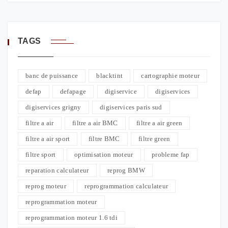
TAGS
banc de puissance
blacktint
cartographie moteur
defap
defapage
digiservice
digiservices
digiservices grigny
digiservices paris sud
filtre a air
filtre a air BMC
filtre a air green
filtre a air sport
filtre BMC
filtre green
filtre sport
optimisation moteur
probleme fap
reparation calculateur
reprog BMW
reprog moteur
reprogrammation calculateur
reprogrammation moteur
reprogrammation moteur 1.6 tdi