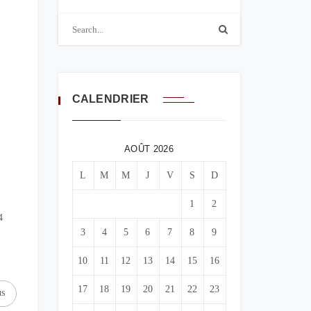
CALENDRIER
AOÛT 2026
L
M
M
J
V
S
D
1
2
4
3
4
5
6
7
8
9
10
11
12
13
14
15
16
17
18
19
20
21
22
23
us