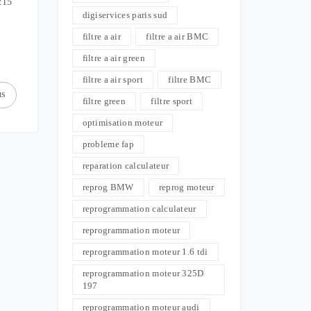
215
digiservices paris sud
filtre a air
filtre a air BMC
filtre a air green
filtre a air sport
filtre BMC
us
filtre green
filtre sport
optimisation moteur
probleme fap
reparation calculateur
reprog BMW
reprog moteur
reprogrammation calculateur
reprogrammation moteur
reprogrammation moteur 1.6 tdi
reprogrammation moteur 325D
197
reprogrammation moteur audi