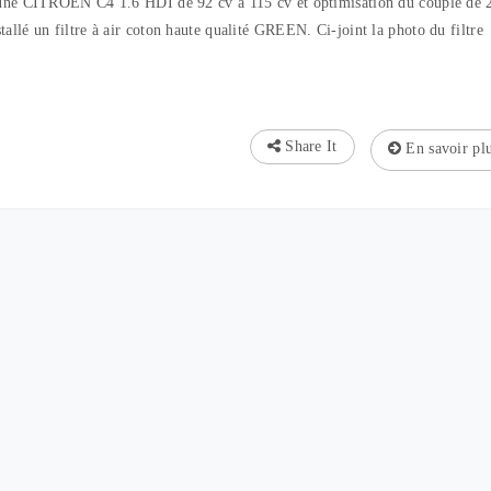
d’une CITROËN C4 1.6 HDI de 92 cv à 115 cv et optimisation du couple de 
lé un filtre à air coton haute qualité GREEN. Ci-joint la photo du filtre
Share It
En savoir pl