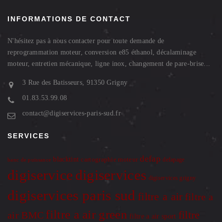
INFORMATIONS DE CONTACT
N'hésitez pas à nous contacter pour toute demande de
reprogrammation moteur, conversion e85 éthanol, décalaminage
moteur, entretien mécanique, ligne inox, changement de pare-brise...
3 Rue des Batisseurs, 91350 Grigny
01.83.53.99.08
contact@digiservices-paris-sud.fr
SERVICES
defap
blacktint
cartographie moteur
defapage
banc de puissance
digiservice
digiservices
digiservices grigny
digiservices paris sud
filtre a air
filtre a
filtre a air green
filtre
air BMC
filtre a air sport