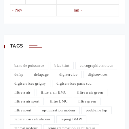
« Nov
Jan »
TAGS
banc de puissance
blacktint
cartographie moteur
defap
defapage
digiservice
digiservices
digiservices grigny
digiservices paris sud
filtre a air
filtre a air BMC
filtre a air green
filtre a air sport
filtre BMC
filtre green
filtre sport
optimisation moteur
probleme fap
reparation calculateur
reprog BMW
reprog moteur
reprogrammation calculateur