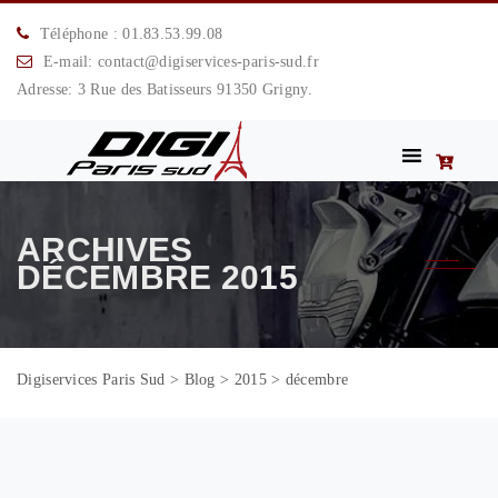
Téléphone : 01.83.53.99.08
E-mail: contact@digiservices-paris-sud.fr
Adresse: 3 Rue des Batisseurs 91350 Grigny.
ARCHIVES
DÉCEMBRE 2015
Digiservices Paris Sud
>
Blog
>
2015
>
décembre