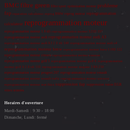
BMC
filtre green
probleme
optimisation moteur
filtre sport
fap
reprogrammation
reprog moteur
reparation calculateur
reprog BMW
reprogrammation moteur
calculateur
reprogrammation moteur 1.6 tdi
reprogrammation moteur 325D 197
reprogrammation moteur audi A3
reprogrammation moteur audi
reprogrammation moteur audi A3 2.0 tdi 140
reprogrammation moteur audi s4
reprogrammation moteur bmw
reprogrammation moteur bmw 118D 122
reprogrammation moteur citroen
reprogrammation moteur essonne
reprogrammation moteur golf 5
reprogrammation moteur golf 6
reprogrammation
moteur golf 6 2.0 tdi 110
reprogrammation moteur megane 3 RS 250
reprogrammation moteur renault
reprogrammation moteur peugeot 207
reprogrammation moteur renault trafic
reprogrammation moteur scirocco
suppression fap
suppression vanne EGR
reprogrammation moteur seat ibiza
vitres teintées
Horaires d'ouverture
Mardi-Samedi : 9:30 - 18:00
Dimanche, Lundi: fermé